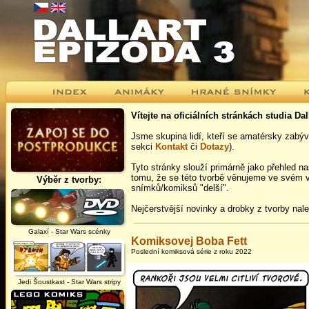
Vítejte na oficiálních stránkách studia Dal
Jsme skupina lidí, kteří se amatérsky zabý
sekci
Kontakt
či
Dotazy
).
Tyto stránky slouží primárně jako přehled 
tomu, že se této tvorbě věnujeme ve svém 
Výběr z tvorby:
snímků/komiksů "delší".
Nejčerstvější novinky a drobky z tvorby nal
Galaxí - Star Wars scénky
Komiksovej Boba Fett
Poslední komiksová série z roku 2022
Jedi Šoustkast - Star Wars stripy