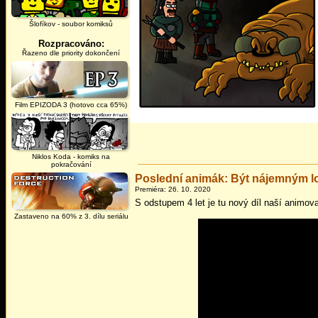
Šlofíkov - soubor komiksů
Rozpracováno:
Řazeno dle priority dokončení
Film EPIZODA 3 (hotovo cca 65%)
Niklos Koda - komiks na
pokračování
Poslední animák: Být nájemným lo
Premiéra: 26. 10. 2020
S odstupem 4 let je tu nový díl naší animov
Zastaveno na 60% z 3. dílu seriálu