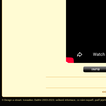
<<
© Design a obsah: Icewalker, DallArt 2003-2023; veškeré informace, co nám nepatří, patří jejich